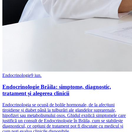
Endocrinologie
9 iun.
Endocrinologie Brăila: simptome, diagnostic,
tratament și alegerea clinicii
Endocrinologia se ocupă de bolile hormonale, de la afecțiuni
tiroidiene și diabet până la tulburări ale glandelor suprarenale,
hipofizei sau metabolismului osos. Ghidul explică simptomele care
justifică un consult de Endocrinologie în Brăila, cum se stabilește
diagnosticul, ce opțiuni de tratament pot fi discutate cu medicul și
cum poți evalua clinicile disponibile.