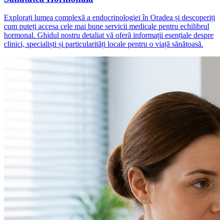
Explorați lumea complexă a endocrinologiei în Oradea și descoperiți
cum puteți accesa cele mai bune servicii medicale pentru echilibrul
hormonal. Ghidul nostru detaliat vă oferă informații esențiale despre
clinici, specialiști și particularități locale pentru o viață sănătoasă.