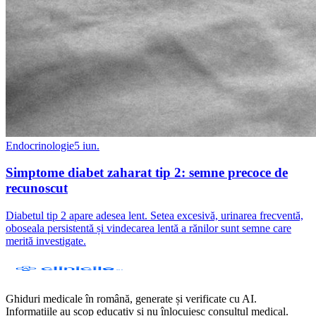
Endocrinologie
5 iun.
Simptome diabet zaharat tip 2: semne precoce de
recunoscut
Diabetul tip 2 apare adesea lent. Setea excesivă, urinarea frecventă,
oboseala persistentă și vindecarea lentă a rănilor sunt semne care
merită investigate.
Ghiduri medicale în română, generate și verificate cu AI.
Informațiile au scop educativ și nu înlocuiesc consultul medical.