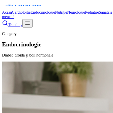
Acasă
Cardiologie
Endocrinologie
Nutriție
Neurologie
Pediatrie
Sănătate
mentală
Trending
Category
Endocrinologie
Diabet, tiroidă și boli hormonale