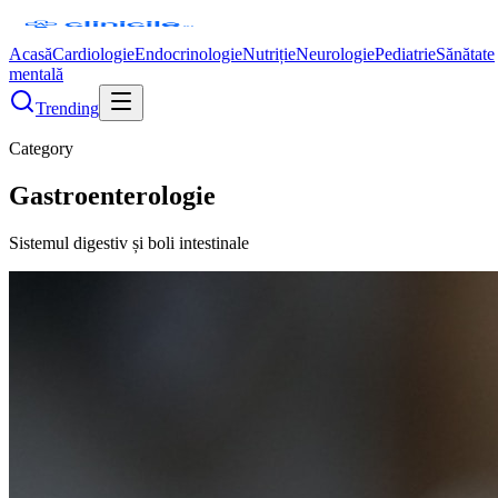
Acasă
Cardiologie
Endocrinologie
Nutriție
Neurologie
Pediatrie
Sănătate
mentală
Trending
Category
Gastroenterologie
Sistemul digestiv și boli intestinale