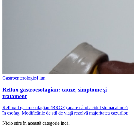
Gastroenterologie
4 iun.
Reflux gastroesofagian: cauze, simptome și
tratament
Refluxul gastroesofagian (BRGE) apare când acidul stomacal urcă
în esofag. Modificările de stil de viață rezolvă majoritatea cazurilor.
Nicio știre în această categorie încă.