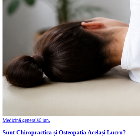
Medicină generală
6 iun.
Sunt Chiropractica și Osteopatia Același Lucru?