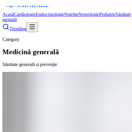
Acasă
Cardiologie
Endocrinologie
Nutriție
Neurologie
Pediatrie
Sănătate
mentală
Trending
Category
Medicină generală
Sănătate generală și prevenție