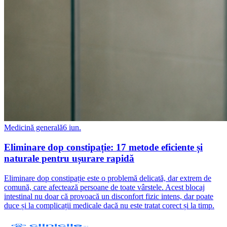
Medicină generală
6 iun.
Eliminare dop constipație: 17 metode eficiente și
naturale pentru ușurare rapidă
Eliminare dop constipație este o problemă delicată, dar extrem de
comună, care afectează persoane de toate vârstele. Acest blocaj
intestinal nu doar că provoacă un disconfort fizic intens, dar poate
duce și la complicații medicale dacă nu este tratat corect și la timp.