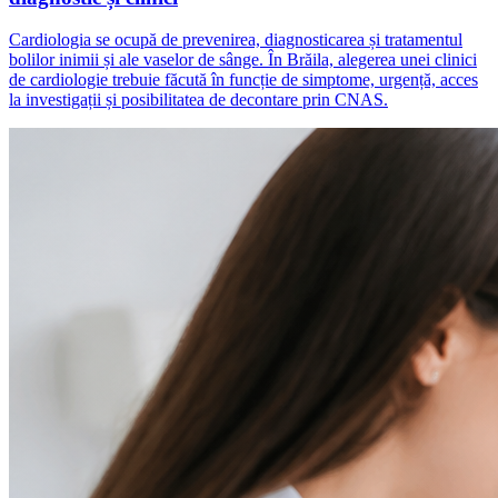
Cardiologia se ocupă de prevenirea, diagnosticarea și tratamentul
bolilor inimii și ale vaselor de sânge. În Brăila, alegerea unei clinici
de cardiologie trebuie făcută în funcție de simptome, urgență, acces
la investigații și posibilitatea de decontare prin CNAS.