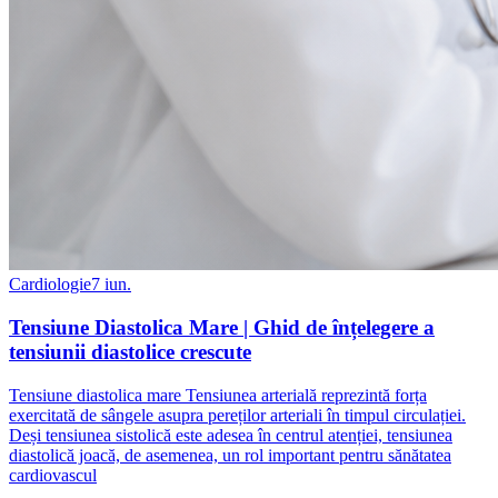
Cardiologie
7 iun.
Tensiune Diastolica Mare | Ghid de înțelegere a
tensiunii diastolice crescute
Tensiune diastolica mare Tensiunea arterială reprezintă forța
exercitată de sângele asupra pereților arteriali în timpul circulației.
Deși tensiunea sistolică este adesea în centrul atenției, tensiunea
diastolică joacă, de asemenea, un rol important pentru sănătatea
cardiovascul