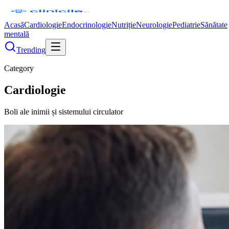
Acasă
Cardiologie
Endocrinologie
Nutriție
Neurologie
Pediatrie
Sănătate
mentală
Trending
Category
Cardiologie
Boli ale inimii și sistemului circulator