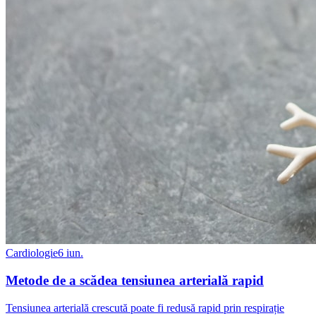
Cardiologie
6 iun.
Metode de a scădea tensiunea arterială rapid
Tensiunea arterială crescută poate fi redusă rapid prin respirație