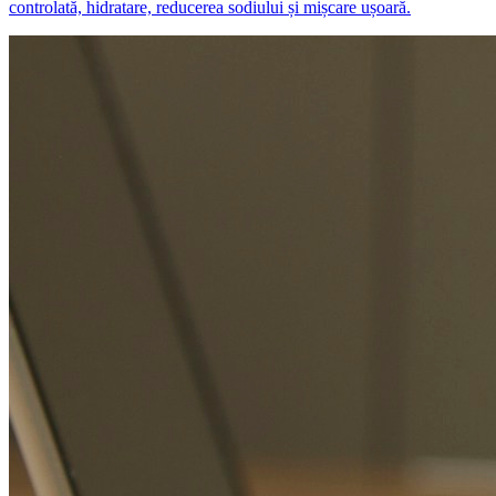
controlată, hidratare, reducerea sodiului și mișcare ușoară.