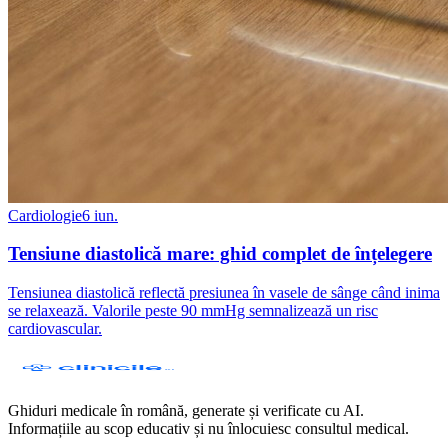
Cardiologie
6 iun.
Tensiune diastolică mare: ghid complet de înțelegere
Tensiunea diastolică reflectă presiunea în vasele de sânge când inima
se relaxează. Valorile peste 90 mmHg semnalizează un risc
cardiovascular.
Ghiduri medicale în română, generate și verificate cu AI.
Informațiile au scop educativ și nu înlocuiesc consultul medical.