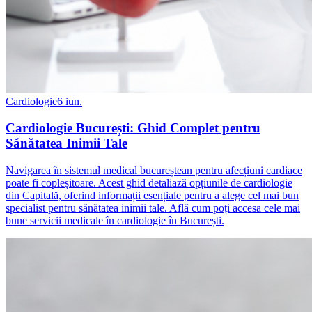
Cardiologie
6 iun.
Cardiologie București: Ghid Complet pentru
Sănătatea Inimii Tale
Navigarea în sistemul medical bucureștean pentru afecțiuni cardiace
poate fi copleșitoare. Acest ghid detaliază opțiunile de cardiologie
din Capitală, oferind informații esențiale pentru a alege cel mai bun
specialist pentru sănătatea inimii tale. Află cum poți accesa cele mai
bune servicii medicale în cardiologie în București.