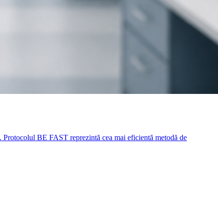
es. Protocolul BE FAST reprezintă cea mai eficientă metodă de