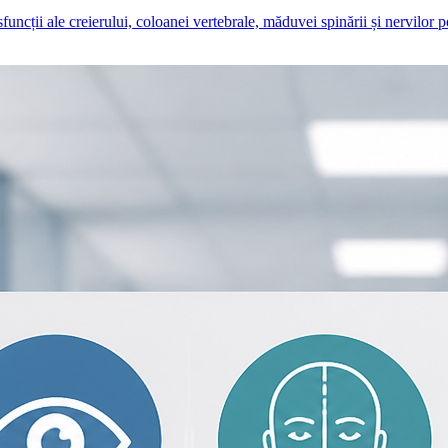
sfuncții ale creierului, coloanei vertebrale, măduvei spinării și nervilor