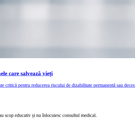
le care salvează vieți
te critică pentru reducerea riscului de dizabilitate permanentă sau dec
au scop educativ și nu înlocuiesc consultul medical.