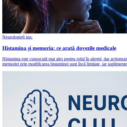
Neurologie
6 iun.
Histamina și memoria: ce arată dovezile medicale
Histamina este cunoscută mai ales pentru rolul în alergii, dar acționeaz
memoriei prin modificarea histaminei sunt încă limitate, iar supliment