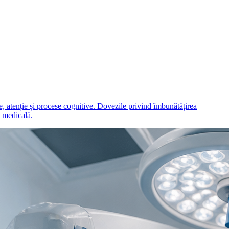
he, atenție și procese cognitive. Dovezile privind îmbunătățirea
e medicală.