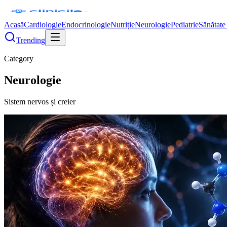
Acasă
Cardiologie
Endocrinologie
Nutriție
Neurologie
Pediatrie
Sănătate
Trending
Category
Neurologie
Sistem nervos și creier