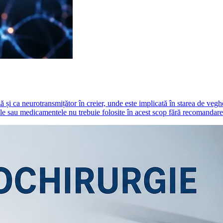
ă și ca neurotransmițător în creier, unde este implicată în starea de veg
ele sau medicamentele nu trebuie folosite în acest scop fără recomandar