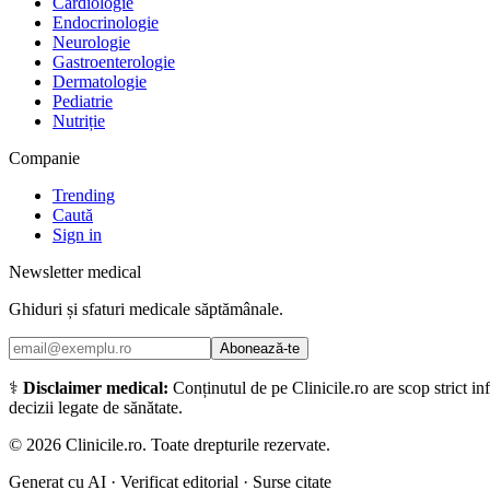
Cardiologie
Endocrinologie
Neurologie
Gastroenterologie
Dermatologie
Pediatrie
Nutriție
Companie
Trending
Caută
Sign in
Newsletter medical
Ghiduri și sfaturi medicale săptămânale.
Abonează-te
⚕️
Disclaimer medical:
Conținutul de pe Clinicile.ro are scop strict i
decizii legate de sănătate.
©
2026
Clinicile.ro. Toate drepturile rezervate.
Generat cu AI · Verificat editorial · Surse citate