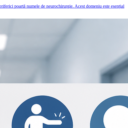
 periferici poartă numele de neurochirurgie. Acest domeniu este esențial