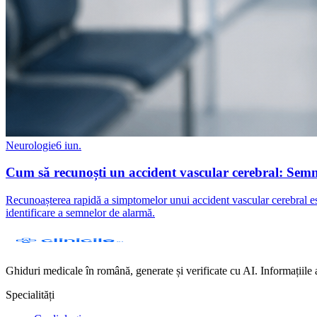
Neurologie
6 iun.
Cum să recunoști un accident vascular cerebral: Semne
Recunoașterea rapidă a simptomelor unui accident vascular cerebral es
identificare a semnelor de alarmă.
Ghiduri medicale în română, generate și verificate cu AI. Informațiile 
Specialități