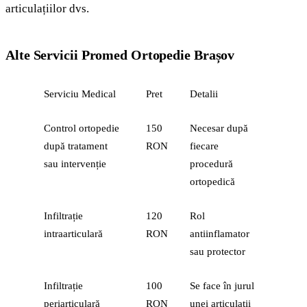
articulațiilor dvs.
Alte Servicii Promed Ortopedie Brașov
Serviciu Medical
Pret
Detalii
Control ortopedie
150
Necesar după
după tratament
RON
fiecare
sau intervenție
procedură
ortopedică
Infiltrație
120
Rol
intraarticulară
RON
antiinflamator
sau protector
Infiltrație
100
Se face în jurul
periarticulară
RON
unei articulații