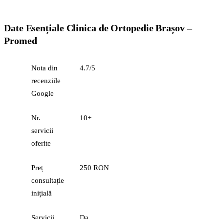
Date Esențiale Clinica de Ortopedie Brașov –
Promed
Nota din
4.7/5
recenziile
Google
Nr.
10+
servicii
oferite
Preț
250 RON
consultație
inițială
Servicii
Da