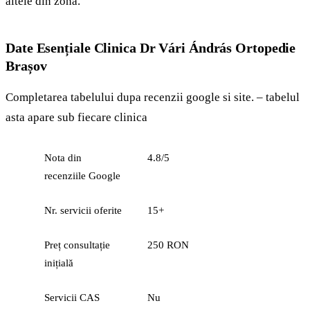
altele din zonă.
Date Esențiale Clinica Dr Vári Ándrás Ortopedie
Brașov
Completarea tabelului dupa recenzii google si site. – tabelul
asta apare sub fiecare clinica
Nota din
4.8/5
recenziile Google
Nr. servicii oferite
15+
Preț consultație
250 RON
inițială
Servicii CAS
Nu