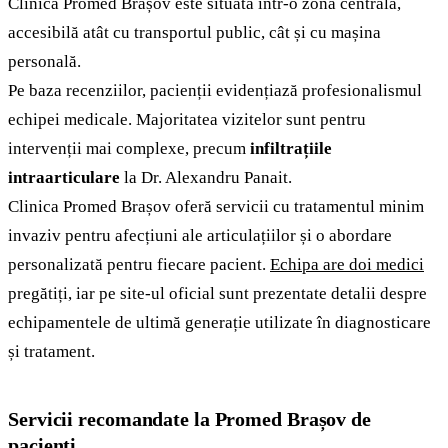
Clinica Promed Brașov este situată într-o zonă centrală,
accesibilă atât cu transportul public, cât și cu mașina
personală.
Pe baza recenziilor, pacienții evidențiază profesionalismul
echipei medicale. Majoritatea vizitelor sunt pentru
intervenții mai complexe, precum
infiltrațiile
intraarticulare
la
Dr. Alexandru Panait.
Clinica Promed Brașov oferă servicii cu tratamentul minim
invaziv pentru afecțiuni ale articulațiilor și o abordare
personalizată pentru fiecare pacient.
Echipa are doi medici
pregătiți, iar pe site-ul oficial sunt prezentate detalii despre
echipamentele de ultimă generație utilizate în diagnosticare
și tratament.
Servicii recomandate la Promed Brașov de
pacienți