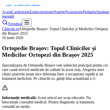
Acasă
Cardiologie
Endocrinologie
Nutriție
Neurologie
Pediatrie
Sănătate
mentală
Trending
Clinicile.ro
/
Ortopedie Brașov: Topul Clinicilor și Medicilor Ortopezi
din Brașov 2025
10 iunie 2026
Ortopedie Brașov: Topul Clinicilor și
Medicilor Ortopezi din Brașov 2025
Specializarea de Ortopedie Brașov este subiectul principal pentru cei
care caută servicii medicale de calitate în acest oraș. Alegerea unei
clinici potrivite poate face diferența între o recuperare rapidă și un
tratament ineficient. Pe clinicile.ro, găsiți lista actualizată a cl
Informație medicală:
Acest articol are scop educativ. Nu
înlocuiește consultul medical. Pentru diagnostic și tratament,
consultă un medic.