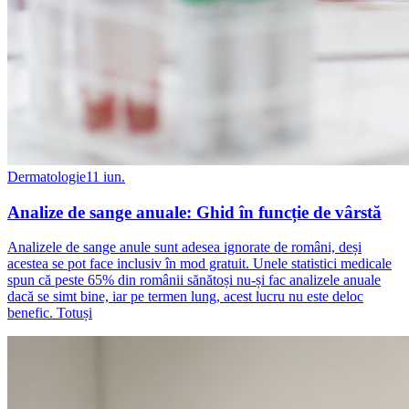
Dermatologie
11 iun.
Analize de sange anuale: Ghid în funcție de vârstă
Analizele de sange anule sunt adesea ignorate de români, deși
acestea se pot face inclusiv în mod gratuit. Unele statistici medicale
spun că peste 65% din românii sănătoși nu-și fac analizele anuale
dacă se simt bine, iar pe termen lung, acest lucru nu este deloc
benefic. Totuși