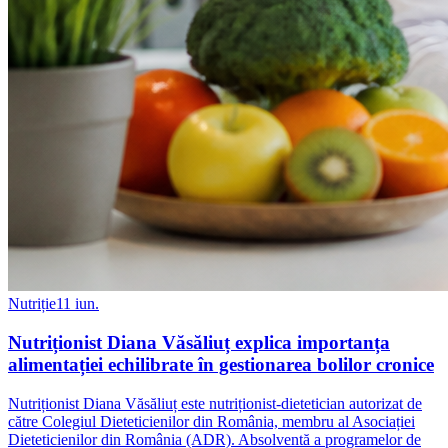
Nutriție
11 iun.
Nutriționist Diana Văsăliuț explica importanța
alimentației echilibrate în gestionarea bolilor cronice
Nutriționist Diana Văsăliuț este nutriționist-dietetician autorizat de
către Colegiul Dieteticienilor din România, membru al Asociației
Dieteticienilor din România (ADR). Absolventă a programelor de