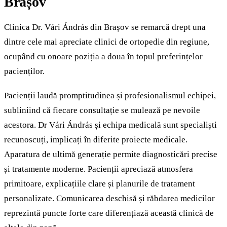
Brașov
Clinica Dr. Vári Ándrás din Brașov se remarcă drept una
dintre cele mai apreciate clinici de ortopedie din regiune,
ocupând cu onoare poziția a doua în topul preferințelor
pacienților.
Pacienții laudă promptitudinea și profesionalismul echipei,
subliniind că fiecare consultație se mulează pe nevoile
acestora. Dr Vári Ándrás și echipa medicală sunt specialiști
recunoscuți, implicați în diferite proiecte medicale.
Aparatura de ultimă generație permite diagnosticări precise
și tratamente moderne. Pacienții apreciază atmosfera
primitoare, explicațiile clare și planurile de tratament
personalizate. Comunicarea deschisă și răbdarea medicilor
reprezintă puncte forte care diferențiază această clinică de