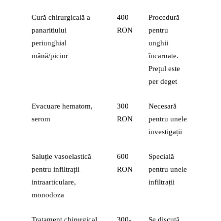
Cură chirurgicală a
400
Procedură
panaritiului
RON
pentru
periunghial
unghii
mână/picior
încarnate.
Prețul este
per deget
Evacuare hematom,
300
Necesară
serom
RON
pentru unele
investigații
Saluție vasoelastică
600
Specială
pentru infiltrații
RON
pentru unele
intraarticulare,
infiltrații
monodoza
Tratament chirurgical
300-
Se discută