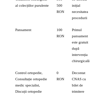
al colecțiilor purulente
500
inițial
RON
necesitatea
procedurii
Pansament
100
Primul
RON
pansament
este gratuit
după
intervenția
chirurgicală
Control ortopedie,
0
Decontat
Consultație ortopedie
RON
CNAS cu
medic specialist,
bilet de
Discuții ortopedie
trimitere